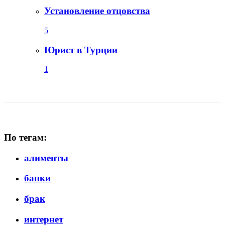
Установление отцовства
5
Юрист в Турции
1
По тегам:
алименты
банки
брак
интернет