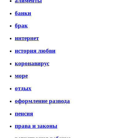
алименты
банки
брак
интернет
история любви
коронавирус
море
отдых
оформление развода
пенсия
права и законы