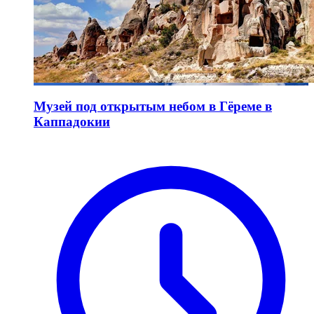
Музей под открытым небом в Гёреме в
Каппадокии