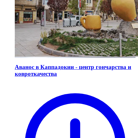
Аванос в Каппадокии - центр гончарства и
ковроткачества