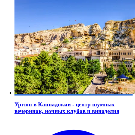
Ургюп в Каппадокии - центр шумных
вечеринок, ночных клубов и виноделия