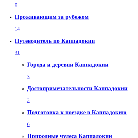
0
Проживающим за рубежом
14
Путеводитель по Каппадокии
31
Города и деревни Каппадокии
3
Достопримечательности Каппадокии
3
Подготовка к поездке в Каппадокию
6
Природные чудеса Каппадокии