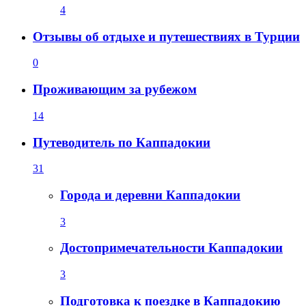
4
Отзывы об отдыхе и путешествиях в Турции
0
Проживающим за рубежом
14
Путеводитель по Каппадокии
31
Города и деревни Каппадокии
3
Достопримечательности Каппадокии
3
Подготовка к поездке в Каппадокию