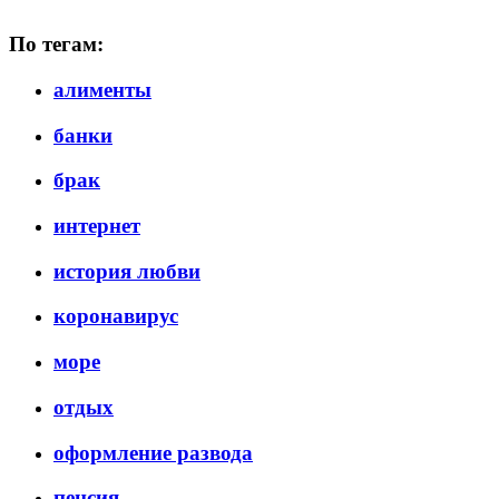
По тегам:
алименты
банки
брак
интернет
история любви
коронавирус
море
отдых
оформление развода
пенсия