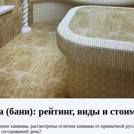
(бани): рейтинг, виды и стои
ению хаммама, рассмотрены отличия хаммама от привычной русс
а сегодняшний день?