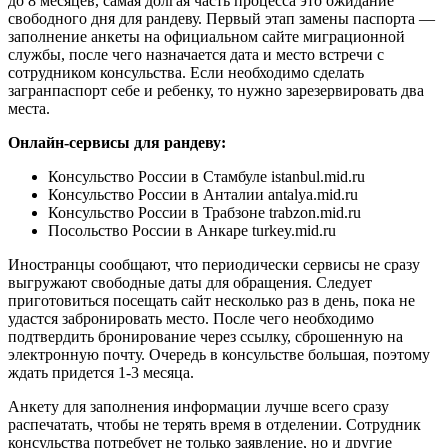
до 8 месяцев, самая долгая часть процесса это ожидание
свободного дня для рандеву. Первый этап замены паспорта —
заполнение анкеты на официальном сайте миграционной
службы, после чего назначается дата и место встречи с
сотрудником консульства. Если необходимо сделать
загранпаспорт себе и ребенку, то нужно зарезервировать два
места.
Онлайн-сервисы для рандеву:
Консульство России в Стамбуле istanbul.mid.ru
Консульство России в Анталии antalya.mid.ru
Консульство России в Трабзоне trabzon.mid.ru
Посольство России в Анкаре turkey.mid.ru
Иностранцы сообщают, что периодически сервисы не сразу
выгружают свободные даты для обращения. Следует
приготовиться посещать сайт несколько раз в день, пока не
удастся забронировать место. После чего необходимо
подтвердить бронирование через ссылку, сброшенную на
электронную почту. Очередь в консульстве большая, поэтому
ждать придется 1-3 месяца.
Анкету для заполнения информации лучше всего сразу
распечатать, чтобы не терять время в отделении. Сотрудник
консульства потребует не только заявление, но и другие