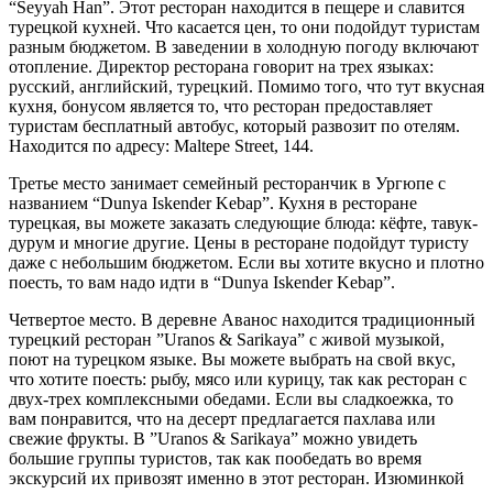
“Seyyah Han”. Этот ресторан находится в пещере и славится
турецкой кухней. Что касается цен, то они подойдут туристам
разным бюджетом. В заведении в холодную погоду включают
отопление. Директор ресторана говорит на трех языках:
русский, английский, турецкий. Помимо того, что тут вкусная
кухня, бонусом является то, что ресторан предоставляет
туристам бесплатный автобус, который развозит по отелям.
Находится по адресу: Maltepe Street, 144.
Третье место занимает семейный ресторанчик в Ургюпе с
названием “Dunya Iskender Kebap”. Кухня в ресторане
турецкая, вы можете заказать следующие блюда: кёфте, тавук-
дурум и многие другие. Цены в ресторане подойдут туристу
даже с небольшим бюджетом. Если вы хотите вкусно и плотно
поесть, то вам надо идти в “Dunya Iskender Kebap”.
Четвертое место. В деревне Аванос находится традиционный
турецкий ресторан ”Uranos & Sarikaya” с живой музыкой,
поют на турецком языке. Вы можете выбрать на свой вкус,
что хотите поесть: рыбу, мясо или курицу, так как ресторан с
двух-трех комплексными обедами. Если вы сладкоежка, то
вам понравится, что на десерт предлагается пахлава или
свежие фрукты. В ”Uranos & Sarikaya” можно увидеть
большие группы туристов, так как пообедать во время
экскурсий их привозят именно в этот ресторан. Изюминкой