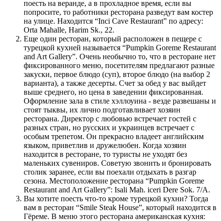
поесть на веранде, а в прохладное время, если вы
попросите, то работники ресторана разведут вам костер
на улице. Находится “Inci Cave Restaurant” по адресу:
Orta Mahalle, Harim Sk., 22.
Еще один ресторан, который расположен в пещере с
турецкой кухней называется “Pumpkin Goreme Restaurant
and Art Gallery”. Очень необычно то, что в ресторане нет
фиксированного меню, посетителям предлагают разные
закуски, первое блюдо (суп), второе блюдо (на выбор 2
варианта), а также десерты. Счет за обед у вас выйдет
выше среднего, но цена в заведении фиксированная.
Оформление зала в стиле хэллоуина - везде развешаны и
стоят тыквы, их лично подготавливает хозяин
ресторана. Директор с любовью встречает гостей с
разных стран, но русских и украинцев встречает с
особым трепетом. Он прекрасно владеет английским
языком, приветлив и дружелюбен. Когда хозяин
находится в ресторане, то туристы не уходят без
маленьких сувениров. Советую звонить и бронировать
столик заранее, если вы поехали отдыхать в разгар
сезона. Местоположение ресторана “Pumpkin Goreme
Restaurant and Art Gallery”: Isali Mah. iceri Dere Sok. 7/A.
Вы хотите поесть что-то кроме турецкой кухни? Тогда
вам в ресторан “Smile Steak House”, который находится в
Гёреме. В меню этого ресторана американская кухня: