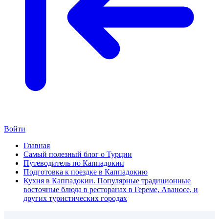
Войти
Главная
Самый полезный блог о Турции
Путеводитель по Каппадокии
Подготовка к поездке в Каппадокию
Кухня в Каппадокии. Популярные традиционные
восточные блюда в ресторанах в Гереме, Аваносе, и
других туристических городах