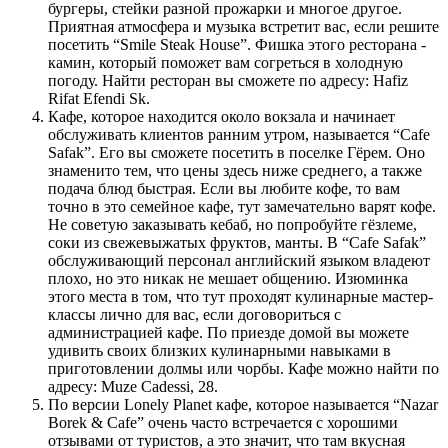
бургеры, стейки разной прожарки и многое другое.
Приятная атмосфера и музыка встретит вас, если решите
посетить “Smile Steak House”. Фишка этого ресторана -
камин, который поможет вам согреться в холодную
погоду. Найти ресторан вы сможете по адресу: Hafiz
Rifat Efendi Sk.
Кафе, которое находится около вокзала и начинает
обслуживать клиентов ранним утром, называется “Cafe
Safak”. Его вы сможете посетить в поселке Гёрем. Оно
знаменито тем, что цены здесь ниже среднего, а также
подача блюд быстрая. Если вы любите кофе, то вам
точно в это семейное кафе, тут замечательно варят кофе.
Не советую заказывать кебаб, но попробуйте гёзлеме,
соки из свежевыжатых фруктов, манты. В “Cafe Safak”
обслуживающий персонал английский языком владеют
плохо, но это никак не мешает общению. Изюминка
этого места в том, что тут проходят кулинарные мастер-
классы лично для вас, если договориться с
администрацией кафе. По приезде домой вы можете
удивить своих близких кулинарными навыками в
приготовлении долмы или чорбы. Кафе можно найти по
адресу: Muze Cadessi, 28.
По версии Lonely Planet кафе, которое называется “Nazar
Borek & Cafe” очень часто встречается с хорошими
отзывами от туристов, а это значит, что там вкусная