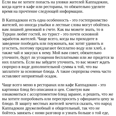
Если вы не хотите попасть на уловки жителей Каппадокии,
когда идете в кафе или рестораны, то обязательно уделите
время на прочтение следующей информации.
В Каппадокии есть одна особенность - это гостеприимство
жителей, но иногда улыбки и лестные слова могут обойтись
вам лишней денежкой в счете. Как вы можете знать, то в
Турции любят гостей, но турист - это почти основной
заработок жителей. Чаще всего, когда вы приходите в
заведение пообедать или поужинать, вас хотят удивить и
угостить, поэтому предлагают бесплатно воду или хлеб, а
также чай и закуски к нему. Мой вам совет, обязательно
уточните, будут ли угощения бесплатными или же придется за
них платить. Если вы забудете уточнить, то вас может ждать
сюрприз в виде дополнительной суммы к той, что вы
заплатите за основные блюда. А такие сюрпризы очень часто
оставляют неприятный осадок.
Чаще всего меню в ресторанах или кафе Каппадокии - это
картинки блюд без описания и цен. Советую вам
ознакомиться с ассортиментом блюд заранее, и решить, что же
вы хотите попробовать или переспросить у официанта цену за
блюдо. В защиту местных жителей хочется сказать, что народ
Каппадокии дружелюбный и общительный, так что не
бойтесь завязать с ними разговор и узнать больше о той еде,