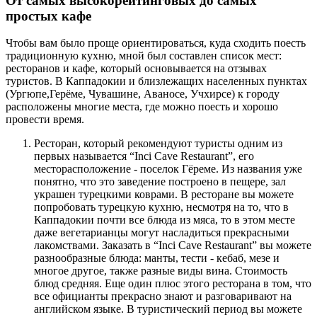
От самых высокорейтинговых до самых
простых кафе
Чтобы вам было проще ориентироваться, куда сходить поесть
традиционную кухню, мной был составлен список мест:
ресторанов и кафе, который основывается на отзывах
туристов. В Каппадокии и близлежащих населенных пунктах
(Ургюпе,Герёме, Чувашине, Аваносе, Учхирсе) к городу
расположены многие места, где можно поесть и хорошо
провести время.
Ресторан, который рекомендуют туристы одним из
первых называется “Inci Cave Restaurant”, его
месторасположение - поселок Гёреме. Из названия уже
понятно, что это заведение построено в пещере, зал
украшен турецкими коврами. В ресторане вы можете
попробовать турецкую кухню, несмотря на то, что в
Каппадокии почти все блюда из мяса, то в этом месте
даже вегетарианцы могут насладиться прекрасными
лакомствами. Заказать в “Inci Cave Restaurant” вы можете
разнообразные блюда: манты, тести - кебаб, мезе и
многое другое, также разные виды вина. Стоимость
блюд средняя. Еще один плюс этого ресторана в том, что
все официанты прекрасно знают и разговаривают на
английском языке. В туристический период вы можете