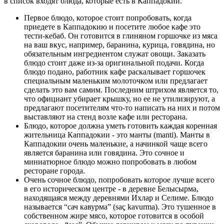
в список входят блюда, которые есть в Каппадокии.
Первое блюдо, которое стоит попробовать, когда
приедете в Каппадокию и посетите любое кафе это
тести-кебаб. Он готовится в глиняном горшочке из мяса
на ваш вкус, например, баранина, курица, говядина, но
обязательным ингредиентом служат овощи. Заказать
блюдо стоит даже из-за оригинальной подачи. Когда
блюдо подано, работник кафе раскалывает горшочек
специальным маленьким молоточком или предлагает
сделать это вам самим. Последним штрихом является то,
что официант убирает крышку, но ее не утилизируют, а
предлагают посетителям что-то написать на них и потом
выставляют на стенд возле кафе или ресторана.
Блюдо, которое должна уметь готовить каждая коренная
жительница Каппадокии - это манты (manti). Манты в
Каппадокии очень маленькие, а начинкой чаще всего
является баранина или говядина. Это сочное и
миниатюрное блюдо можно попробовать в любом
ресторане города.
Очень сочное блюдо, попробовать которое лучше всего
в его историческом центре - в деревне Белысырма,
находящаяся между деревнями Ихлар и Селиме. Блюдо
называется “сач кавурма” (saç kavurma). Это тушенное в
собственном жире мясо, которое готовится в особой