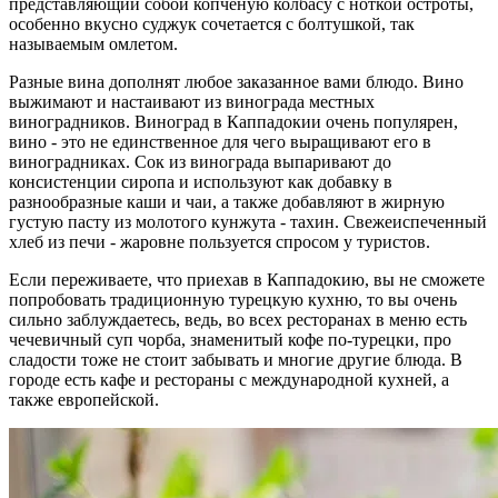
представляющий собой копченую колбасу с ноткой остроты,
особенно вкусно суджук сочетается с болтушкой, так
называемым омлетом.
Разные вина дополнят любое заказанное вами блюдо. Вино
выжимают и настаивают из винограда местных
виноградников. Виноград в Каппадокии очень популярен,
вино - это не единственное для чего выращивают его в
виноградниках. Сок из винограда выпаривают до
консистенции сиропа и используют как добавку в
разнообразные каши и чаи, а также добавляют в жирную
густую пасту из молотого кунжута - тахин. Свежеиспеченный
хлеб из печи - жаровне пользуется спросом у туристов.
Если переживаете, что приехав в Каппадокию, вы не сможете
попробовать традиционную турецкую кухню, то вы очень
сильно заблуждаетесь, ведь, во всех ресторанах в меню есть
чечевичный суп чорба, знаменитый кофе по-турецки, про
сладости тоже не стоит забывать и многие другие блюда. В
городе есть кафе и рестораны с международной кухней, а
также европейской.