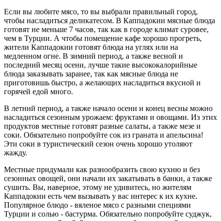
Если вы любите мясо, то вы выбрали правильный город,
чтобы насладиться деликатесом. В Каппадокии мясные блюда
готовят не меньше 7 часов, так как в городе климат суровее,
чем в Турции. А чтобы помещение кафе хорошо прогреть,
жители Каппадокии готовят блюда на углях или на
медленном огне. В зимний период, а также весной и
последний месяц осени, лучше такие высококалорийные
блюда заказывать заранее, так как мясные блюда не
приготовишь быстро, а желающих насладиться вкусной и
горячей едой много.
В летний период, а также начало осени и конец весны можно
насладиться сезонным урожаем: фруктами и овощами. Из этих
продуктов местные готовят разные салаты, а также мезе и
соки. Обязательно попробуйте сок из граната и апельсина!
Эти соки в туристический сезон очень хорошо утоляют
жажду.
Местные придумали как разнообразить свою кухню и без
сезонных овощей, они начали их закатывать в банки, а также
сушить. Вы, наверное, этому не удивитесь, но жителям
Каппадокии есть чем вызывать у вас интерес к их кухне.
Популярное блюдо - вяленое мясо с разными специями
Турции и солью - бастурма. Обязательно попробуйте суджук,