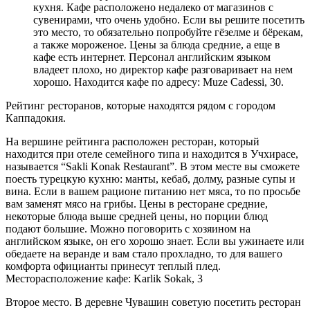
кухня. Кафе расположено недалеко от магазинов с
сувенирами, что очень удобно. Если вы решите посетить
это место, то обязательно попробуйте гёзелме и бёрекам,
а также мороженое. Цены за блюда средние, а еще в
кафе есть интернет. Персонал английским языком
владеет плохо, но директор кафе разговаривает на нем
хорошо. Находится кафе по адресу: Muze Cadessi, 30.
Рейтинг ресторанов, которые находятся рядом с городом
Каппадокия.
На вершине рейтинга расположен ресторан, который
находится при отеле семейного типа и находится в Учхирасе,
называется “Sakli Konak Restaurant”. В этом месте вы сможете
поесть турецкую кухню: манты, кебаб, долму, разные супы и
вина. Если в вашем рационе питанию нет мяса, то по просьбе
вам заменят мясо на грибы. Цены в ресторане средние,
некоторые блюда выше средней цены, но порции блюд
подают большие. Можно поговорить с хозяином на
английском языке, он его хорошо знает. Если вы ужинаете или
обедаете на веранде и вам стало прохладно, то для вашего
комфорта официанты принесут теплый плед.
Месторасположение кафе: Karlik Sokak, 3
Второе место. В деревне Чувашин советую посетить ресторан