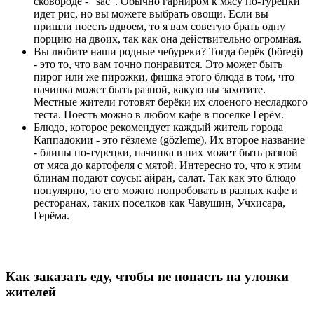
сковороде - “sac”. Обычно гарниром к мясу по-турецки
идет рис, но вы можете выбрать овощи. Если вы
пришли поесть вдвоем, то я вам советую брать одну
порцию на двоих, так как она действительно огромная.
Вы любите наши родные чебуреки? Тогда берёк (böregi)
- это то, что вам точно понравится. Это может быть
пирог или же пирожки, фишка этого блюда в том, что
начинка может быть разной, какую вы захотите.
Местные жители готовят берёки их слоеного несладкого
теста. Поесть можно в любом кафе в поселке Герём.
Блюдо, которое рекомендует каждый житель города
Каппадокии - это гёзлеме (gözleme). Их второе название
- блины по-турецки, начинка в них может быть разной
от мяса до картофеля с мятой. Интересно то, что к этим
блинам подают соусы: айран, салат. Так как это блюдо
популярно, то его можно попробовать в разных кафе и
ресторанах, таких поселков как Чавушин, Учхисара,
Герёма.
Как заказать еду, чтобы не попасть на уловки
жителей