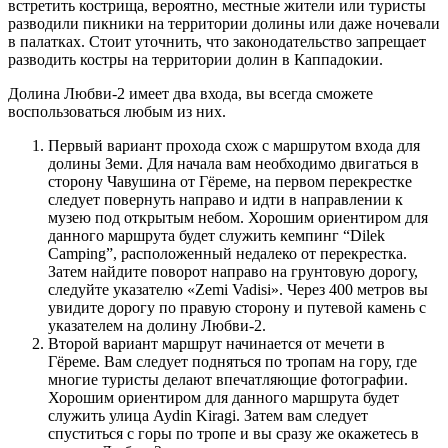
встретить кострища, вероятно, местные жители или туристы
разводили пикники на территории долины или даже ночевали
в палатках. Стоит уточнить, что законодательство запрещает
разводить костры на территории долин в Каппадокии.
Долина Любви-2 имеет два входа, вы всегда сможете
воспользоваться любым из них.
Первый вариант прохода схож с маршрутом входа для
долины Земи. Для начала вам необходимо двигаться в
сторону Чавушина от Гёреме, на первом перекрестке
следует повернуть направо и идти в направлении к
музею под открытым небом. Хорошим ориентиром для
данного маршрута будет служить кемпинг “Dilek
Camping”, расположенный недалеко от перекрестка.
Затем найдите поворот направо на грунтовую дорогу,
следуйте указателю «Zemi Vadisi». Через 400 метров вы
увидите дорогу по правую сторону и путевой камень с
указателем на долину Любви-2.
Второй вариант маршрут начинается от мечети в
Гёреме. Вам следует подняться по тропам на гору, где
многие туристы делают впечатляющие фотографии.
Хорошим ориентиром для данного маршрута будет
служить улица Aydin Kiragi. Затем вам следует
спуститься с горы по тропе и вы сразу же окажетесь в