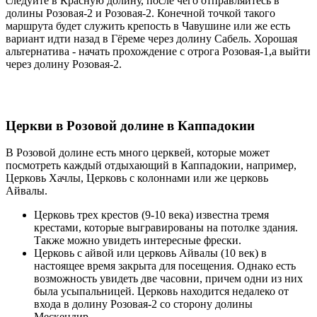
следуйте в Красную долину, после чего отправляйтесь в
долины Розовая-2 и Розовая-2. Конечной точкой такого
маршрута будет служить крепость в Чавушине или же есть
вариант идти назад в Гёреме через долину Сабель. Хорошая
альтернатива - начать прохождение с отрога Розовая-1,а выйти
через долину Розовая-2.
Церкви в Розовой долине в Каппадокии
В Розовой долине есть много церквей, которые может
посмотреть каждый отдыхающий в Каппадокии, например,
Церковь Хачлы, Церковь с колоннами или же церковь
Айвалы.
Церковь трех крестов (9-10 века) известна тремя
крестами, которые выгравированы на потолке здания.
Также можно увидеть интересные фрески.
Церковь с айвой или церковь Айвалы (10 век) в
настоящее время закрыта для посещения. Однако есть
возможность увидеть две часовни, причем одни из них
была усыпальницей. Церковь находится недалеко от
входа в долину Розовая-2 со сторону долины
Мескендир.