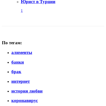
Юрист в Турции
1
По тегам:
алименты
банки
брак
интернет
история любви
коронавирус