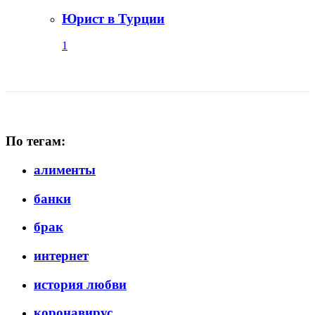
Юрист в Турции
1
По тегам:
алименты
банки
брак
интернет
история любви
коронавирус