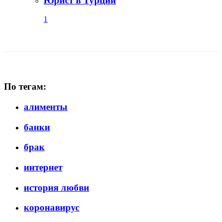
Юрист в Турции
1
По тегам:
алименты
банки
брак
интернет
история любви
коронавирус