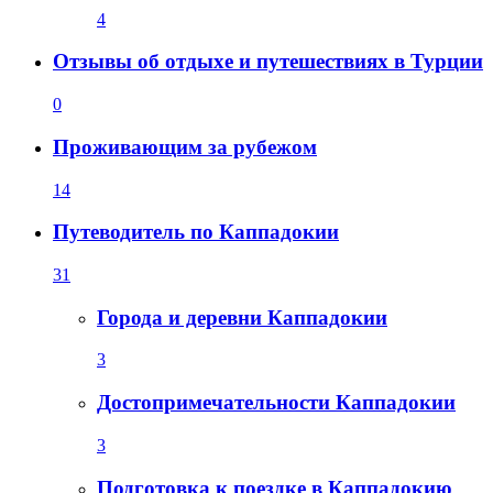
4
Отзывы об отдыхе и путешествиях в Турции
0
Проживающим за рубежом
14
Путеводитель по Каппадокии
31
Города и деревни Каппадокии
3
Достопримечательности Каппадокии
3
Подготовка к поездке в Каппадокию