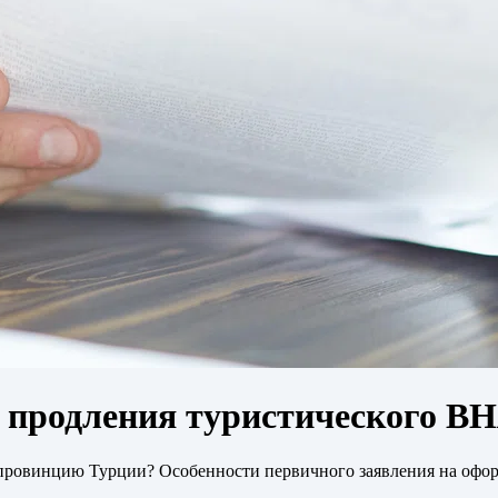
т продления туристического В
ю провинцию Турции? Особенности первичного заявления на оф