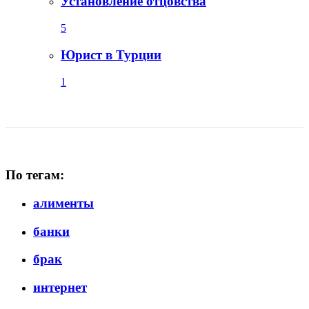
Установление отцовства
5
Юрист в Турции
1
По тегам:
алименты
банки
брак
интернет