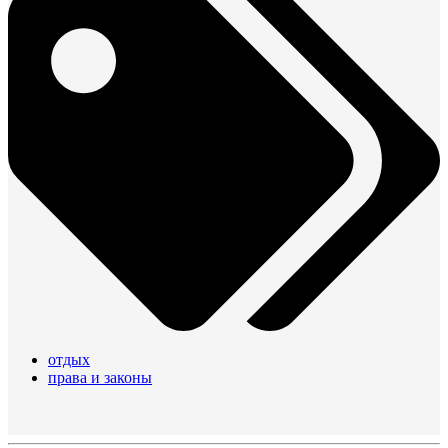
отдых
права и законы